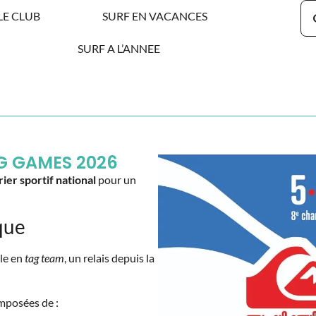
LE CLUB
SURF EN VACANCES
SURF A L’ANNEE
G GAMES 2026
ier sportif national
pour un
que
ule en
tag team
, un relais depuis la
omposées de :